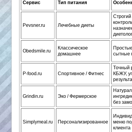
Сервис
Тип питания
Особен
Строгий
контроль
Pevsner.ru
Лечебные диеты
назначе
диетоло
Классическое
Простые
Obedsmile.ru
домашнее
сытные 
Точный 
P-food.ru
Спортивное / Фитнес
КБЖУ, у
результа
Натура
Grindin.ru
Эко / Фермерское
ингреди
без зам
Индивид
Simplymeal.ru
Персонализированное
меню по
клиента