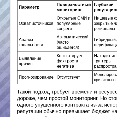
Поверхностный
Глубокий
Параметр
мониторинг
репутацио
Открытые СМИ и
Нишевые ф
Охват источников
популярные
закрытые ча
соцсети
региональн
Автоматический
Анализ
Гибридный:
(часто
тональности
верификаци
ошибается)
Констатирует
Находит ис
Выявление
факт роста
триггеры
причин
негатива
распростра
Моделирова
Прогнозирование
Отсутствует
кризисных 
Такой подход требует времени и ресурсо
дороже, чем простой мониторинг. Но ст
одного упущенного контракта из-за испо
репутации обычно превышает бюджет на